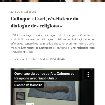
2015-2016
,
Colloques
Colloque
«
L’art, révélateur du
dialogue des religions
»
L’ISTR encourage l’esprit de dialogue entre les religions. Ce colloque
souhaitait proposer un dialogue artistique et théologique entre
différentes sensibilités spirituelles, chacune exprimant dans quelle
mesure
l’Art rejoint la Spiritualité
et entraîne à
une recherche vers
l’indicible et l’unité
.
La soirée a été confiée à l’artiste
Yazid Oulab.