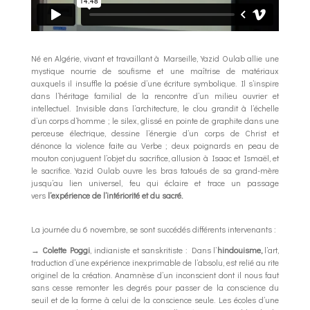
Né en Algérie, vivant et travaillant à Marseille, Yazid Oulab allie une
mystique nourrie de soufisme et une maîtrise de matériaux
auxquels il insuffle la poésie d’une écriture symbolique. Il s’inspire
dans l’héritage familial de la rencontre d’un milieu ouvrier et
intellectuel. Invisible dans l’architecture, le clou grandit à l’échelle
d’un corps d’homme ; le silex, glissé en pointe de graphite dans une
perceuse électrique, dessine l’énergie d’un corps de Christ et
dénonce la violence faite au Verbe ; deux poignards en peau de
mouton conjuguent l’objet du sacrifice, allusion à Isaac et Ismaël, et
le sacrifice. Yazid Oulab ouvre les bras tatoués de sa grand-mère
jusqu’au lien universel, feu qui éclaire et trace un passage
vers
l’expérience de l’intériorité et du sacré.
La journée du 6 novembre, se sont succédés différents intervenants :
→
Colette Poggi
, indianiste et sanskritiste : Dans l’
hindouisme,
l’art,
traduction d’une expérience inexprimable de l’absolu, est relié au rite
originel de la création. Anamnèse d’un inconscient dont il nous faut
sans cesse remonter les degrés pour passer de la conscience du
seuil et de la forme à celui de la conscience seule. Les écoles d’une