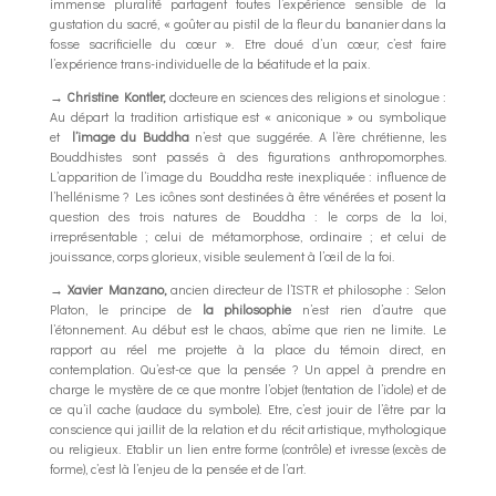
immense pluralité partagent toutes l’expérience sensible de la
gustation du sacré, « goûter au pistil de la fleur du bananier dans la
fosse sacrificielle du cœur ». Etre doué d’un cœur, c’est faire
l’expérience trans-individuelle de la béatitude et la paix.
→
Christine Kontler,
docteure en sciences des religions et sinologue :
Au départ la tradition artistique est « aniconique » ou symbolique
et
l’image du
Buddha
n’est que suggérée. A l’ère chrétienne, les
Bouddhistes sont passés à des figurations anthropomorphes.
L’apparition de l’image du Bouddha reste inexpliquée : influence de
l’hellénisme ? Les icônes sont destinées à être vénérées et posent la
question des trois natures de Bouddha : le corps de la loi,
irreprésentable ; celui de métamorphose, ordinaire ; et celui de
jouissance, corps glorieux, visible seulement à l’œil de la foi.
→ Xavier Manzano,
ancien directeur de l’ISTR et philosophe : Selon
Platon, le principe de
la philosophie
n’est rien d’autre que
l’étonnement. Au début est le chaos, abîme que rien ne limite. Le
rapport au réel me projette à la place du témoin direct, en
contemplation. Qu’est-ce que la pensée ? Un appel à prendre en
charge le mystère de ce que montre l’objet (tentation de l’idole) et de
ce qu’il cache (audace du symbole). Etre, c’est jouir de l’être par la
conscience qui jaillit de la relation et du récit artistique, mythologique
ou religieux. Etablir un lien entre forme (contrôle) et ivresse (excès de
forme), c’est là l’enjeu de la pensée et de l’art.