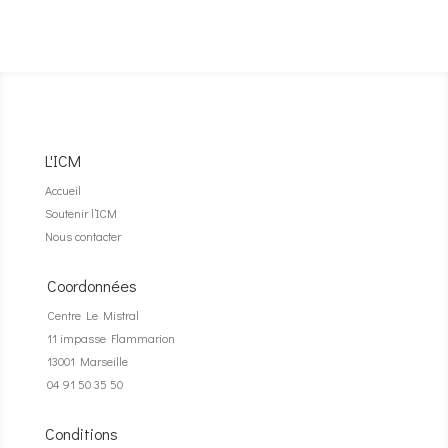
L'ICM
Accueil
Soutenir l’ICM
Nous contacter
Coordonnées
Centre Le Mistral
11 impasse Flammarion
13001 Marseille
04 91 50 35 50
Conditions