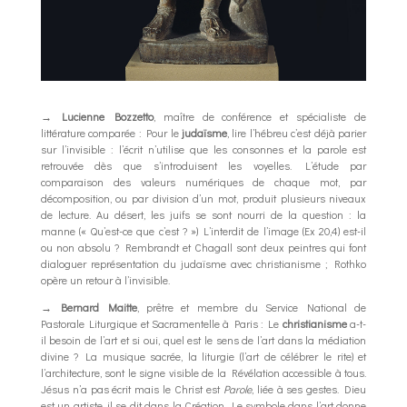
→
Lucienne Bozzetto
, maître de conférence et spécialiste de
littérature comparée : Pour le
judaïsme
, lire l’hébreu c’est déjà parier
sur l’invisible : l’écrit n’utilise que les consonnes et la parole est
retrouvée dès que s’introduisent les voyelles. L’étude par
comparaison des valeurs numériques de chaque mot, par
décomposition, ou par division d’un mot, produit plusieurs niveaux
de lecture. Au désert, les juifs se sont nourri de la question : la
manne (« Qu’est-ce que c’est ? ») L’interdit de l’image (Ex 20,4) est-il
ou non absolu ? Rembrandt et Chagall sont deux peintres qui font
dialoguer représentation du judaïsme avec christianisme ; Rothko
opère un retour à l’invisible.
→
Bernard Maitte
, prêtre et membre du Service National de
Pastorale Liturgique et Sacramentelle à Paris : Le
christianisme
a-t-
il besoin de l’art et si oui, quel est le sens de l’art dans la médiation
divine ? La musique sacrée, la liturgie (l’art de célébrer le rite) et
l’architecture, sont le signe visible de la Révélation accessible à tous.
Jésus n’a pas écrit mais le Christ est
Parole
, liée à ses gestes. Dieu
est un artiste, il se dit dans la Création. Le symbole dans l’art donne