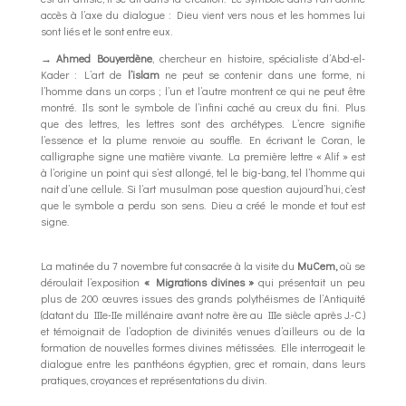
accès à l’axe du dialogue : Dieu vient vers nous et les hommes lui
sont liés et le sont entre eux.
→
Ahmed Bouyerdène
, chercheur en histoire, spécialiste d’Abd-el-
Kader : L’art de
l’islam
ne peut se contenir dans une forme, ni
l’homme dans un corps ; l’un et l’autre montrent ce qui ne peut être
montré. Ils sont le symbole de l’infini caché au creux du fini. Plus
que des lettres, les lettres sont des archétypes. L’encre signifie
l’essence et la plume renvoie au souffle. En écrivant le Coran, le
calligraphe signe une matière vivante. La première lettre « Alif » est
à l’origine un point qui s’est allongé, tel le big-bang, tel l’homme qui
nait d’une cellule. Si l’art musulman pose question aujourd’hui, c’est
que le symbole a perdu son sens. Dieu a créé le monde et tout est
signe.
La matinée du 7 novembre fut consacrée à la visite du
MuCem,
où se
déroulait l’exposition
« Migrations divines »
qui présentait un peu
plus de 200 œuvres issues des grands polythéismes de l’Antiquité
(datant du IIIe-IIe millénaire avant notre ère au IIIe siècle après J.-C.)
et témoignait de l’adoption de divinités venues d’ailleurs ou de la
formation de nouvelles formes divines métissées. Elle interrogeait le
dialogue entre les panthéons égyptien, grec et romain, dans leurs
pratiques, croyances et représentations du divin.