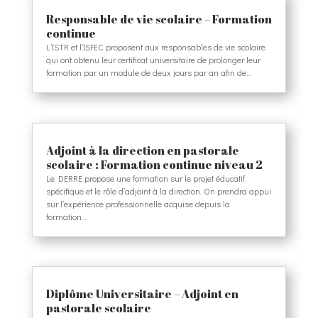
Responsable de vie scolaire – Formation
continue
L’ISTR et l’ISFEC proposent aux responsables de vie scolaire
qui ont obtenu leur certificat universitaire de prolonger leur
formation par un module de deux jours par an afin de…
Adjoint à la direction en pastorale
scolaire : Formation continue niveau 2
Le DERRE propose une formation sur le projet éducatif
spécifique et le rôle d’adjoint à la direction. On prendra appui
sur l’expérience professionnelle acquise depuis la
formation…
Diplôme Universitaire – Adjoint en
pastorale scolaire