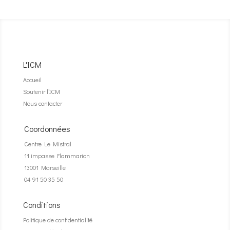
L'ICM
Accueil
Soutenir l’ICM
Nous contacter
Coordonnées
Centre Le Mistral
11 impasse Flammarion
13001 Marseille
04 91 50 35 50
Conditions
Politique de confidentialité