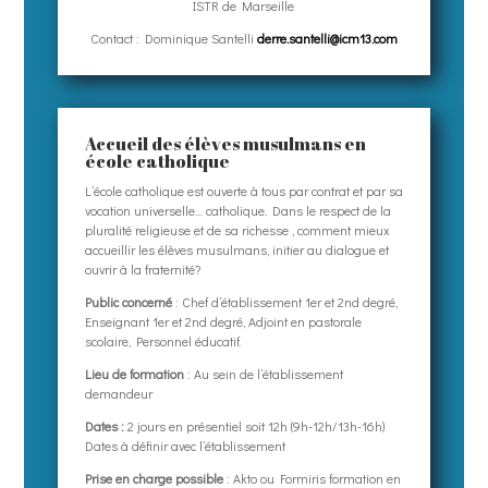
ISTR de Marseille
Contact : Dominique Santelli
derre.santelli@icm13.com
Accueil des élèves musulmans en
école catholique
L’école catholique est ouverte à tous par contrat et par sa
vocation universelle… catholique. Dans le respect de la
pluralité religieuse et de sa richesse , comment mieux
accueillir les élèves musulmans, initier au dialogue et
ouvrir à la fraternité?
Public concerné
:
Chef d’établissement 1er et 2nd degré,
Enseignant 1er et 2nd degré,
Adjoint en pastorale
scolaire,
Personnel éducatif.
Lieu de formation
: Au sein de l’établissement
demandeur
Dates :
2 jours en présentiel soit 12h (
9h-12h/13h-16h)
Dates à définir
avec l’établissement
Prise en charge possible
:
Akto ou
Formiris formation en