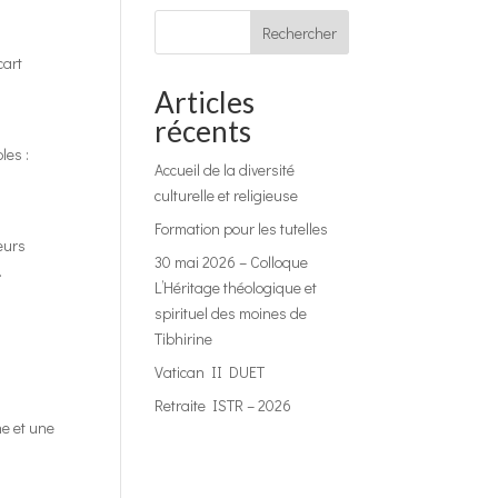
Rechercher
cart
Articles
récents
les :
Accueil de la diversité
culturelle et religieuse
Formation pour les tutelles
eurs
30 mai 2026 – Colloque
.
L’Héritage théologique et
spirituel des moines de
Tibhirine
Vatican II DUET
Retraite ISTR – 2026
ne et une