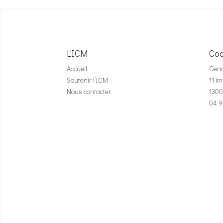
L'ICM
Coo
Accueil
Cent
Soutenir l’ICM
11 i
Nous contacter
1300
04 9