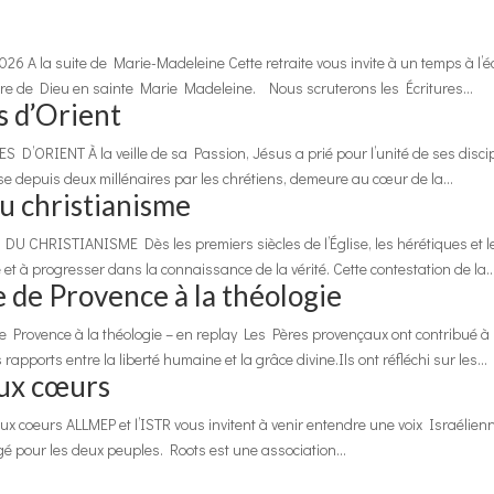
026 A la suite de Marie-Madeleine Cette retraite vous invite à un temps à l’é
œuvre de Dieu en sainte Marie Madeleine. Nous scruterons les Écritures...
s d’Orient
ORIENT À la veille de sa Passion, Jésus a prié pour l’unité de ses discip
rise depuis deux millénaires par les chrétiens, demeure au cœur de la...
du christianisme
CHRISTIANISME ​​Dès les premiers siècles de l’Église, les hérétiques et l
 et à progresser dans la connaissance de la vérité. Cette contestation de la..
se de Provence à la théologie
de Provence à la théologie – en replay Les Pères provençaux ont contribué à
 rapports entre la liberté humaine et la grâce divine.Ils ont réfléchi sur les...
eux cœurs
ux coeurs ALLMEP et l’ISTR vous invitent à venir entendre une voix Israélien
agé pour les deux peuples. Roots est une association...