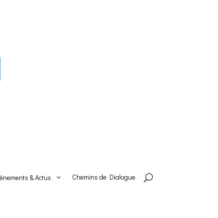
Chemins de Dialogue
énements & Actus
U
3