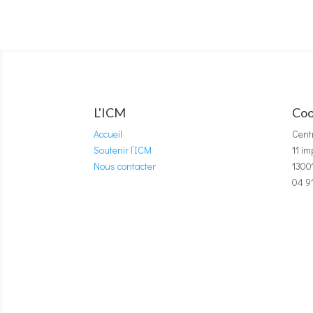
L'ICM
Coo
Accueil
Cent
Soutenir l’ICM
11 i
Nous contacter
1300
04 9