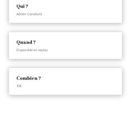
Qui ?
Adrien Candiard
Quand ?
Disponible en replay
Combien ?
10€