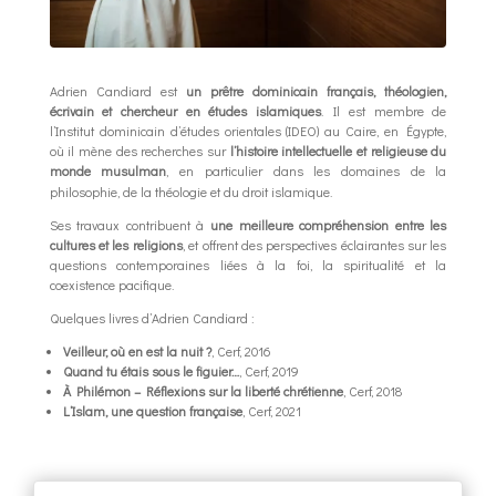
Adrien Candiard est
un prêtre dominicain français, théologien,
écrivain et chercheur en études islamiques
. Il est membre de
l’Institut dominicain d’études orientales (IDEO) au Caire, en Égypte,
où il mène des recherches sur
l’histoire intellectuelle et religieuse du
monde musulman
, en particulier dans les domaines de la
philosophie, de la théologie et du droit islamique.
Ses travaux contribuent à
une meilleure compréhension entre les
cultures et les religions
, et offrent des perspectives éclairantes sur les
questions contemporaines liées à la foi, la spiritualité et la
coexistence pacifique.
Quelques livres d’Adrien Candiard :
Veilleur, où en est la nuit ?
, Cerf, 2016
Quand tu étais sous le figuier…
, Cerf, 2019
À Philémon – Réflexions sur la liberté chrétienne
, Cerf, 2018
L’Islam, une question française
, Cerf, 2021