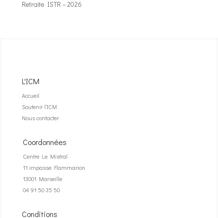
Retraite ISTR – 2026
L'ICM
Accueil
Soutenir l’ICM
Nous contacter
Coordonnées
Centre Le Mistral
11 impasse Flammarion
13001 Marseille
04 91 50 35 50
Conditions