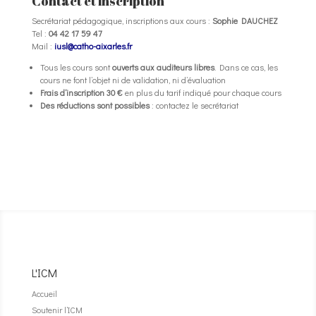
Contact et inscription
Secrétariat pédagogique, inscriptions aux cours :
Sophie DAUCHEZ
Tel :
04 42 17 59 47
Mail :
iusl@catho-aixarles.fr
Tous les cours sont
ouverts aux auditeurs libres
. Dans ce cas, les
cours ne font l’objet ni de validation, ni d’évaluation
Frais d’inscription 30 €
en plus du tarif indiqué pour chaque cours
Des réductions sont possibles
: contactez le secrétariat
L'ICM
Accueil
Soutenir l’ICM