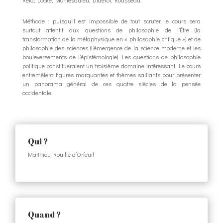
Reid, Locke, Montesquieu, Diderot, Rousseau.
Méthode : puisqu’il est impossible de tout scruter, le cours sera
surtout attentif aux questions de philosophie de l’Être (la
transformation de la métaphysique en « philosophie critique ») et de
philosophie des sciences (l’émergence de la science moderne et les
bouleversements de l’épistémologie). Les questions de philosophie
politique constitueraient un troisième domaine intéressant. Le cours
entremêlera figures marquantes et thèmes saillants pour présenter
un panorama général de ces quatre siècles de la pensée
occidentale.
Qui ?
Matthieu Rouillé d’Orfeuil
Quand ?