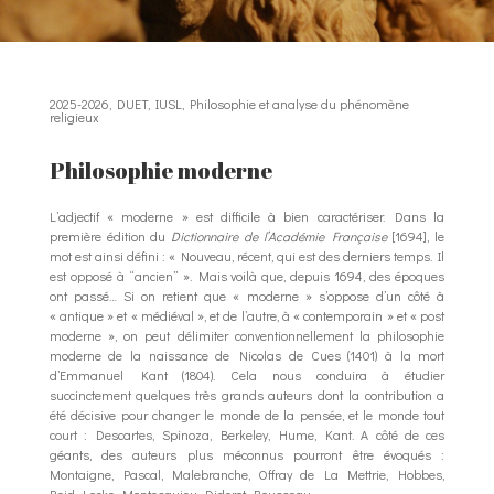
2025-2026
,
DUET
,
IUSL
,
Philosophie et analyse du phénomène
religieux
Philosophie moderne
L’adjectif « moderne » est difficile à bien caractériser. Dans la
première édition du
Dictionnaire de l’Académie Française
[1694], le
mot est ainsi défini : « Nouveau, récent, qui est des derniers temps. Il
est opposé à “ancien” ». Mais voilà que, depuis 1694, des époques
ont passé… Si on retient que « moderne » s’oppose d’un côté à
« antique » et « médiéval », et de l’autre, à « contemporain » et « post
moderne », on peut délimiter conventionnellement la philosophie
moderne de la naissance de Nicolas de Cues (1401) à la mort
d’Emmanuel Kant (1804). Cela nous conduira à étudier
succinctement quelques très grands auteurs dont la contribution a
été décisive pour changer le monde de la pensée, et le monde tout
court : Descartes, Spinoza, Berkeley, Hume, Kant. A côté de ces
géants, des auteurs plus méconnus pourront être évoqués :
Montaigne, Pascal, Malebranche, Offray de La Mettrie, Hobbes,