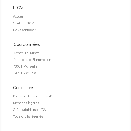
L'ICM
Accueil
Soutenir l’ICM
Nous contacter
Coordonnées
Centre Le Mistral
11 impasse Flammarion
13001 Marseille
04 91 50 35 50
Conditions
Politique de confidentialité
Mentions légales
© Copyright asso ICM
Tous droits réservés