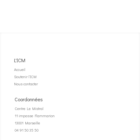
L'ICM
Accueil
Soutenir l’ICM
Nous contacter
Coordonnées
Centre Le Mistral
11 impasse Flammarion
13001 Marseille
04 91 50 35 50