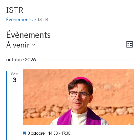
ISTR
Évènements
ISTR
Évènements
Nav
Nav
À venir
Liste
de
par
Sélectionnez
vue
cons
octobre 2026
une
Év
date.
SAM
3
Mis
3 octobre | 14:30
-
17:30
en