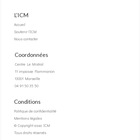
L'ICM
Accueil
Soutenir l’ICM
Nous contacter
Coordonnées
Centre Le Mistral
11 impasse Flammarion
13001 Marseille
04 91 50 35 50
Conditions
Politique de confidentialité
Mentions légales
© Copyright asso ICM
Tous droits réservés