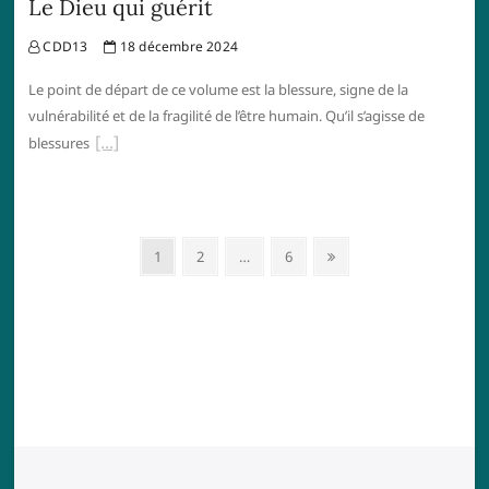
Le Dieu qui guérit
CDD13
18 décembre 2024
Le point de départ de ce volume est la blessure, signe de la
vulnérabilité et de la fragilité de l’être humain. Qu’il s’agisse de
blessures
Navigation
Page
Page
Page
Next
1
2
…
6
des
page
articles