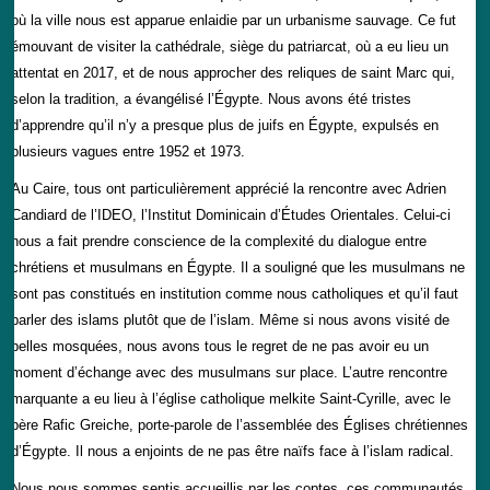
où la ville nous est apparue enlaidie par un urbanisme sauvage. Ce fut
émouvant de visiter la cathédrale, siège du patriarcat, où a eu lieu un
attentat en 2017, et de nous approcher des reliques de saint Marc qui,
selon la tradition, a évangélisé l’Égypte. Nous avons été tristes
d’apprendre qu’il n’y a presque plus de juifs en Égypte, expulsés en
plusieurs vagues entre 1952 et 1973.
Au Caire, tous ont particulièrement apprécié la rencontre avec Adrien
Candiard de l’IDEO, l’Institut Dominicain d’Études Orientales. Celui-ci
nous a fait prendre conscience de la complexité du dialogue entre
chrétiens et musulmans en Égypte. Il a souligné que les musulmans ne
sont pas constitués en institution comme nous catholiques et qu’il faut
parler des islams plutôt que de l’islam. Même si nous avons visité de
belles mosquées, nous avons tous le regret de ne pas avoir eu un
moment d’échange avec des musulmans sur place. L’autre rencontre
marquante a eu lieu à l’église catholique melkite Saint-Cyrille, avec le
père Rafic Greiche, porte-parole de l’assemblée des Églises chrétiennes
d’Égypte. Il nous a enjoints de ne pas être naïfs face à l’islam radical.
Nous nous sommes sentis accueillis par les coptes, ces communautés