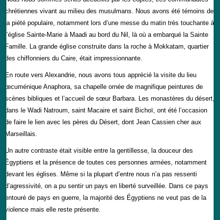
chrétiennes vivant au milieu des musulmans. Nous avons été témoins de
la piété populaire, notamment lors d’une messe du matin très touchante à
l’église Sainte-Marie à Maadi au bord du Nil, là où a embarqué la Sainte
Famille. La grande église construite dans la roche à Mokkatam, quartier
des chiffonniers du Caire, était impressionnante.
En route vers Alexandrie, nous avons tous apprécié la visite du lieu
œcuménique Anaphora, sa chapelle ornée de magnifique peintures de
scènes bibliques et l’accueil de sœur Barbara. Les monastères du désert,
dans le Wadi Natroum, saint Macaire et saint Bichoï, ont été l’occasion
de faire le lien avec les pères du Désert, dont Jean Cassien cher aux
Marseillais.
Un autre contraste était visible entre la gentillesse, la douceur des
Égyptiens et la présence de toutes ces personnes armées, notamment
devant les églises. Même si la plupart d’entre nous n’a pas ressenti
d’agressivité, on a pu sentir un pays en liberté surveillée. Dans ce pays
entouré de pays en guerre, la majorité des Égyptiens ne veut pas de la
violence mais elle reste présente.