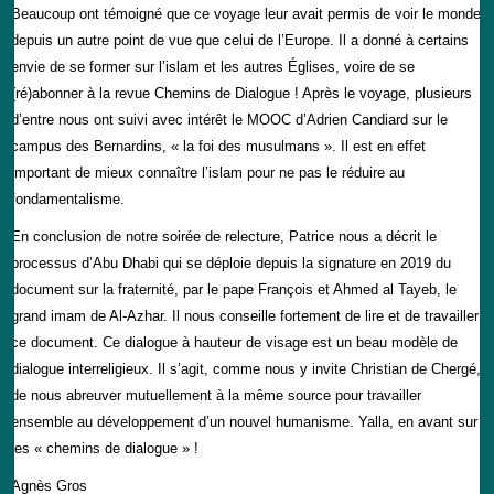
Beaucoup ont témoigné que ce voyage leur avait permis de voir le monde
depuis un autre point de vue que celui de l’Europe. Il a donné à certains
envie de se former sur l’islam et les autres Églises, voire de se
(ré)abonner à la revue Chemins de Dialogue ! Après le voyage, plusieurs
d’entre nous ont suivi avec intérêt le MOOC d’Adrien Candiard sur le
campus des Bernardins, « la foi des musulmans ». Il est en effet
important de mieux connaître l’islam pour ne pas le réduire au
fondamentalisme.
En conclusion de notre soirée de relecture, Patrice nous a décrit le
processus d’Abu Dhabi qui se déploie depuis la signature en 2019 du
document sur la fraternité, par le pape François et Ahmed al Tayeb, le
grand imam de Al-Azhar. Il nous conseille fortement de lire et de travailler
ce document. Ce dialogue à hauteur de visage est un beau modèle de
dialogue interreligieux. Il s’agit, comme nous y invite Christian de Chergé,
de nous abreuver mutuellement à la même source pour travailler
ensemble au développement d’un nouvel humanisme. Yalla, en avant sur
les « chemins de dialogue » !
Agnès Gros